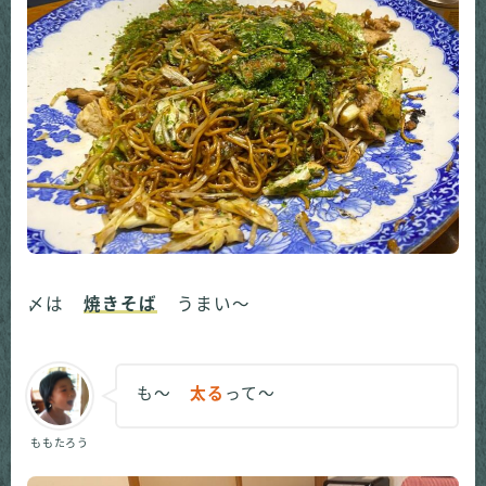
〆は
焼きそば
うまい～
も～
太る
って～
ももたろう