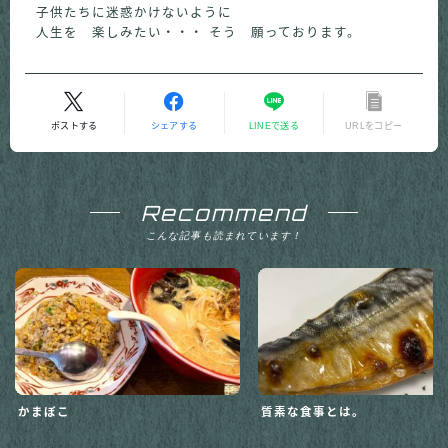
子供たちに迷惑かけないように
人生を 楽しみたい・・・ そう 願っております。
ポストする
シェアする
LINEで送る
URLをコピー
Recommend
こんな記事も読まれています！
かまぼこ
質素な食事とは。