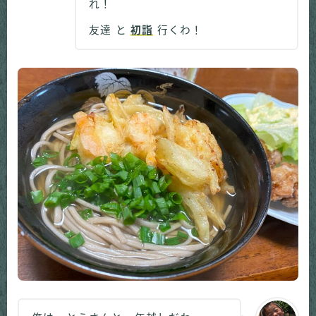
れ！
友達 と
初詣
行くわ！