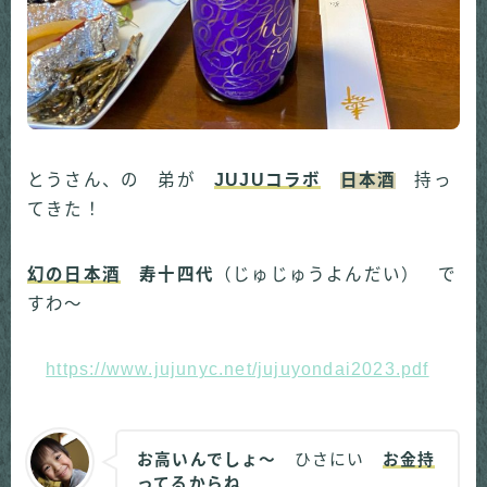
とうさん、の 弟が
JUJUコラボ
日本酒
持っ
てきた！
幻の日本酒
寿十四代
（じゅじゅうよんだい） で
すわ～
https://www.jujunyc.net/jujuyondai2023.pdf
お高いんでしょ～
ひさにい
お金持
ってるからね