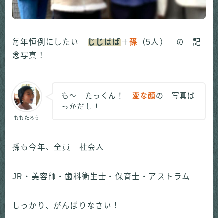
毎年恒例にしたい
じじばば
＋
孫
（5人） の 記
念写真！
も～ たっくん！
変な顔
の 写真ば
っかだし！
ももたろう
孫も今年、全員 社会人
JR・美容師・歯科衛生士・保育士・アストラム
しっかり、がんばりなさい！