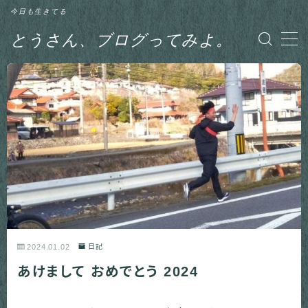
今日も生きてる
とうさん、ブログってみよ。
MENU
グルメ
日記
釣り
2024.01.02
日記
あけまして おめでとう 2024