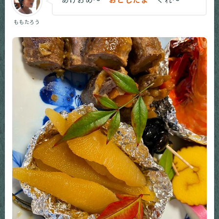
あけおめ～
おとしだま
くれ～
ももたろう