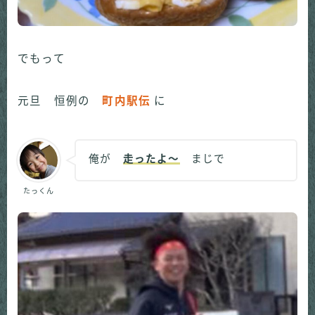
でもって
元旦 恒例の
町内駅伝
に
俺が
走ったよ～
まじで
たっくん