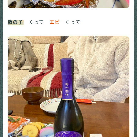
数の子
くって
エビ
くって