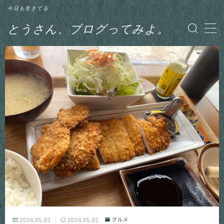
今日も生きてる
とうさん、ブログってみよ。
MENU
グルメ
日記
釣り
2024.05.01
2024.05.01
グルメ