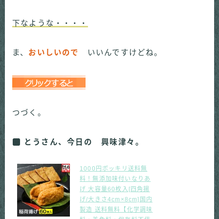
下なような・・・・
ま、
おいしいので
いいんですけどね。
つづく。
とうさん、今日の 興味津々。
1000円ポッキリ送料無
料！無添加味付いなりあ
げ 大容量60枚入[四角揚
げ/大きさ4cm×8cm]国内
製造 送料無料【化学調味