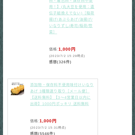
料・着色料・保存料不使
用！】(丸大豆を使用：遺
伝子組換えでない)［稲荷
揚げ/あぶらあげ/油揚げ/
いなりずし/寿司/稲荷/惣
菜］
1,000円
価格:
(2023/7/2 15:29時点)
感想(326件)
添加物・保存料不使用味付けいなり
あげ 3種類選り取り［メール便］
【送料無料】【3〜4営業日以内に
出荷】1000円ポッキリ 送料無料
1,000円
価格:
(2023/7/2 15:31時点)
感想(5546件)