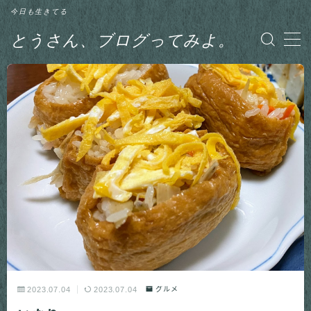
今日も生きてる
とうさん、ブログってみよ。
MENU
グルメ
日記
釣り
2023.07.04
2023.07.04
グルメ