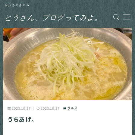
今日も生きてる
とうさん、ブログってみよ。
MENU
グルメ
日記
釣り
2023.10.27
2023.10.27
グルメ
うちあげ。