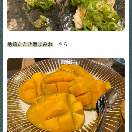
地鶏たたき葱まみれ
やら