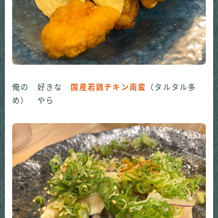
俺の 好きな
国産若鶏チキン南蛮
（タルタル多
め） やら