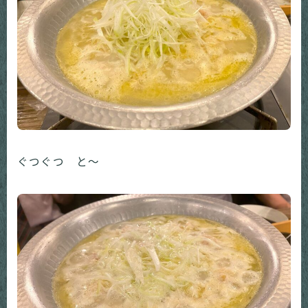
ぐつぐつ と～