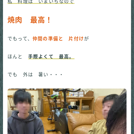
私 料理は いまいちなので
焼肉 最高！
でもって、
仲間の準備と 片付け
が
ほんと
手際よくて 最高。
でも 外は 暑い・・・