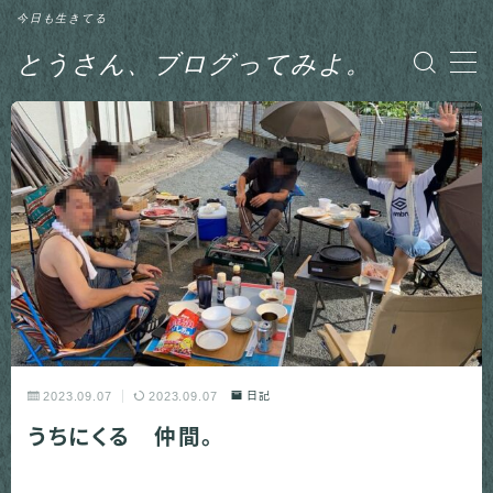
今日も生きてる
とうさん、ブログってみよ。
MENU
グルメ
日記
釣り
2023.09.07
2023.09.07
日記
うちにくる 仲間。