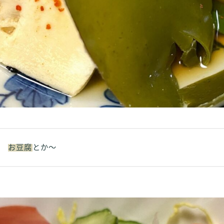
お豆腐
とか～