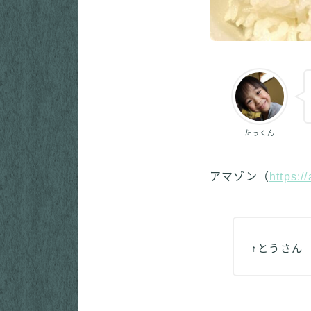
たっくん
アマゾン（
https:/
↑とうさん