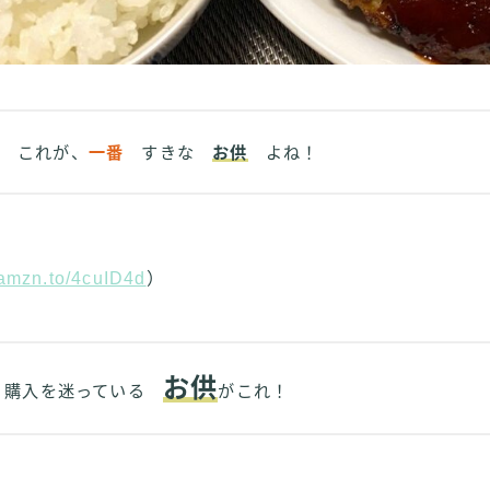
これが、
一番
すきな
お供
よね！
/amzn.to/4cuID4d
）
お供
 購入を迷っている
がこれ！