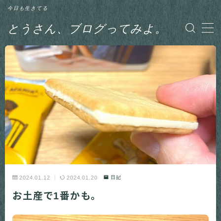
今日も生きてる
とうさん、ブログってみよ。
MENU
グルメ
日記
釣り
2024.01.12
2024.01.20
日記
お土産で1番かも。