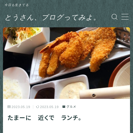
今日も生きてる
とうさん、ブログってみよ。
MENU
グルメ
日記
釣り
2023.05.19
2023.05.19
グルメ
たまーに 近くで ランチ。