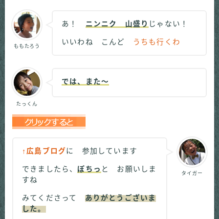
あ！
ニンニク 山盛り
じゃない！
いいわね こんど
うちも行くわ
ももたろう
では、また～
たっくん
↑広島ブログ
に 参加しています
できましたら、
ぽちっ
と お願いしま
タイガー
すね
みてくださって
ありがとうございま
した。