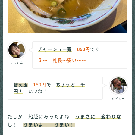
チャーシュー麺
850円
です
え～ 社長～安い～～
たっくん
替え玉
150円
で
ちょうど 千
円！
いいね！
タイガー
たしか 船越にあったよね、
うまさに 変わりな
し！
うまいよ！ うまい！