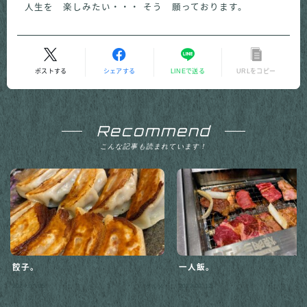
人生を 楽しみたい・・・ そう 願っております。
ポストする
シェアする
LINEで送る
URLをコピー
Recommend
こんな記事も読まれています！
餃子。
一人飯。
Follow Me
2024.07.05
2023.07.12
グルメ