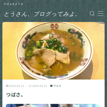
今日も生きてる
とうさん、ブログってみよ。
MENU
グルメ
日記
釣り
2025.04.21
2025.04.21
グルメ
つばさ。