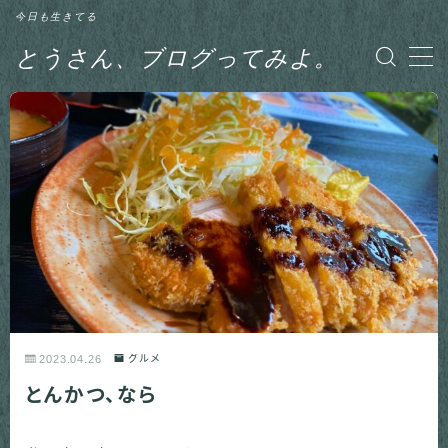
今日も生きてる
とうさん、ブログってみよ。
MENU
グルメ
日記
釣り
2023.04.26
グルメ
とんかつ、なら