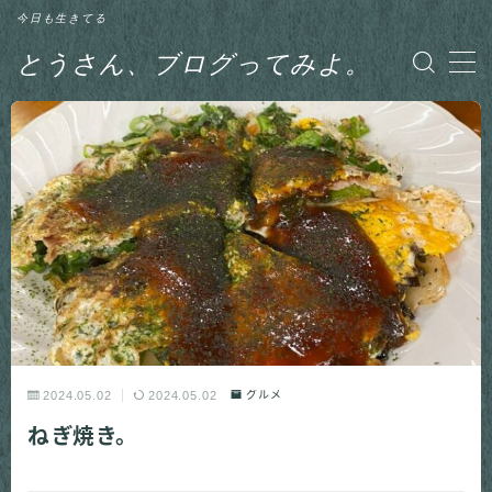
今日も生きてる
とうさん、ブログってみよ。
MENU
グルメ
日記
釣り
2024.05.02
2024.05.02
グルメ
ねぎ焼き。