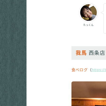
たっくん
我馬
西条店
食べログ
（
https: