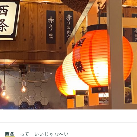
西条
って いいじゃな～い