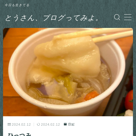
今日も生きてる
とうさん、ブログってみよ。
MENU
グルメ
日記
釣り
2024.02.12
2024.02.12
日記
ひっつみ。