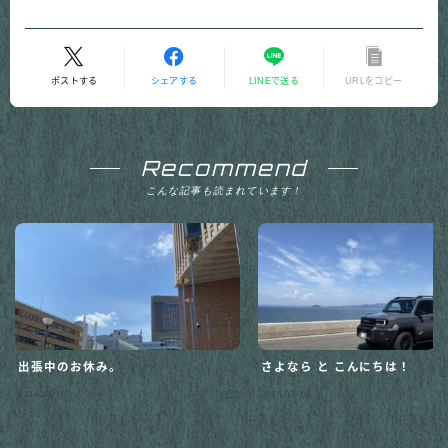
ポストする
シェアする
LINEで送る
URLをコピー
Recommend
こんな記事も読まれています！
出張中のお休み。
さよなら と こんにちは！
Follow Me
2024.08.16
2026.07.28
日記