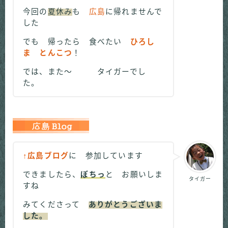
今回の
夏休み
も
広島
に帰れませんで
した
でも 帰ったら 食べたい
ひろし
ま とんこつ
！
では、また～ タイガーでし
た。
↑広島ブログ
に 参加しています
できましたら、
ぽちっ
と お願いしま
タイガー
すね
みてくださって
ありがとうございま
した。