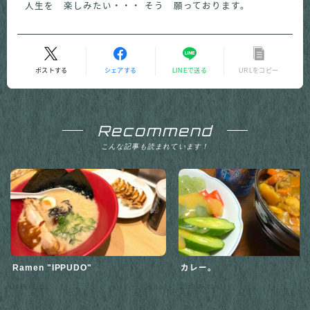
人生を 楽しみたい・・・ そう 願っております。
ポストする
シェアする
LINEで送る
URLをコピー
Recommend
こんな記事も読まれています！
Ramen "IPPUDO"
カレー。
Follow Me
2026.02.11
2023.09.22
グルメ