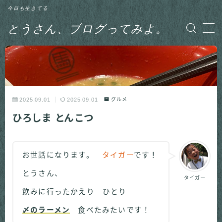
今日も生きてる
とうさん、ブログってみよ。
MENU
グルメ
日記
2025.09.01
2025.09.01
グルメ
ひろしま とんこつ
釣り
お世話になります。
タイガー
です！
とうさん、
タイガー
飲みに行ったかえり ひとり
〆のラーメン
食べたみたいです！