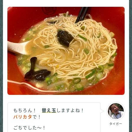
もちろん！
替え玉
しますよね！
バリカタ
で！
タイガー
ごちでした～！