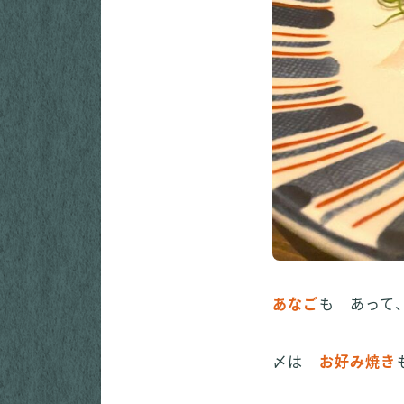
あなご
も あって
〆は
お好み焼き