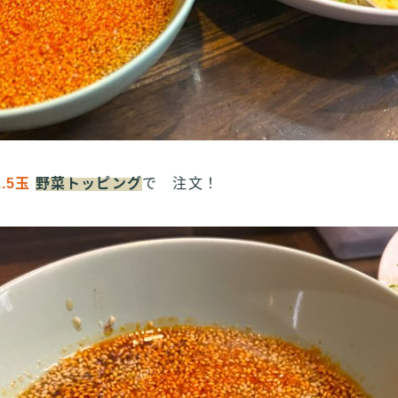
1.5玉
野菜トッピング
で 注文！