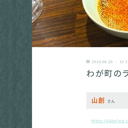
2024.06.20
2
わが町の
山創
さん
https://tabelo