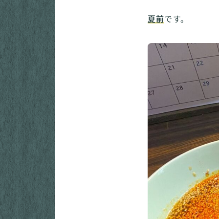
夏前
です。