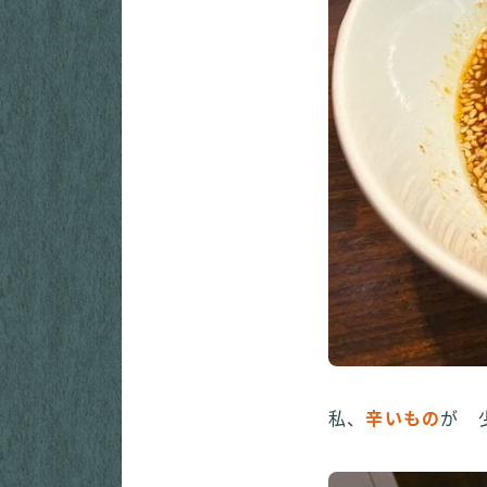
私、
辛いもの
が 