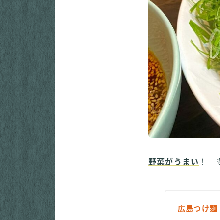
野菜がうまい
！ 
広島つけ麺