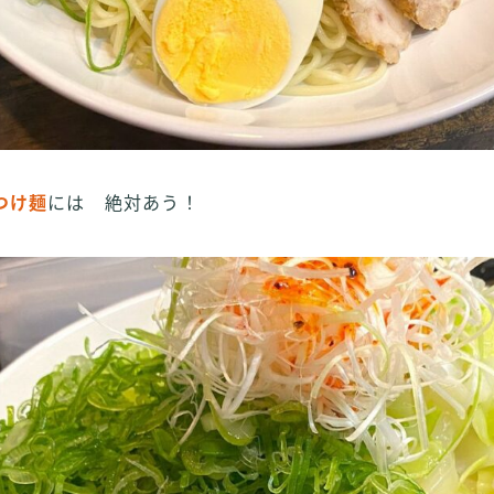
つけ麺
には 絶対あう！