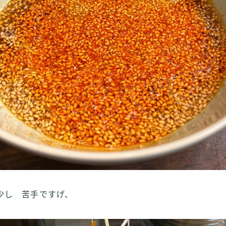
少し 苦手ですげ、