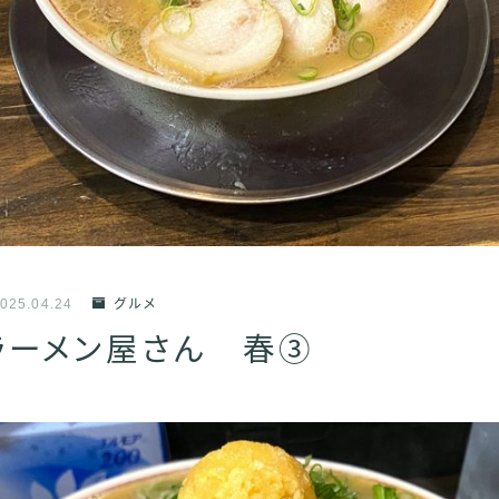
025.04.24
グルメ
ラーメン屋さん 春③