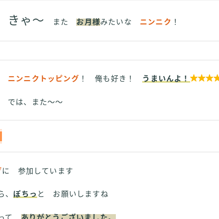
きゃ～
また
お月様
みたいな
ニンニク
！
ニンニクトッピング
！ 俺も好き！
うまいんよ！

では、また～～
グ
に 参加しています
ら、
ぽちっ
と お願いしますね
さって
ありがとうございました。