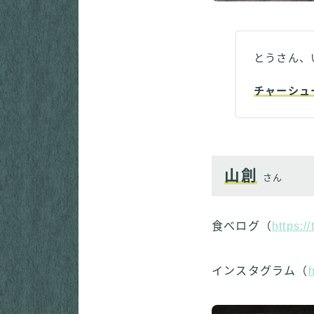
とうさん、
チャーシュ
山創
さん
食べログ（
https:
インスタグラム（