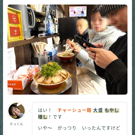
はい！
チャーシュー麺
大盛
もやし
増し
！です
たっくん
いや～ がっつり いったんですけど