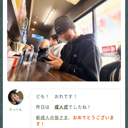
ども！ おれです！
昨日は
成人式
でしたね！
たっくん
新成人の皆さま
、
おめでとうございま
す！