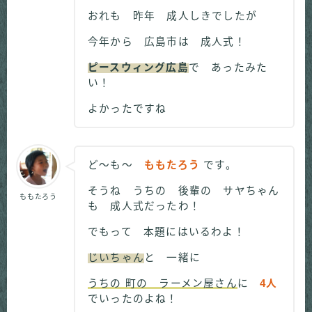
おれも 昨年 成人しきでしたが
今年から 広島市は 成人式！
ピースウィング広島
で あったみた
い！
よかったですね
ど～も～
ももたろう
です。
そうね うちの 後輩の サヤちゃん
ももたろう
も 成人式だったわ！
でもって 本題にはいるわよ！
じいちゃん
と 一緒に
うちの 町の ラーメン屋さん
に
4人
でいったのよね！