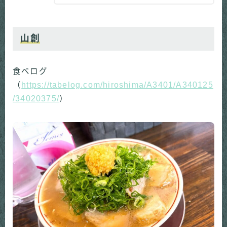
山創
食べログ
（
https://tabelog.com/hiroshima/A3401/A340125
/34020375/
）