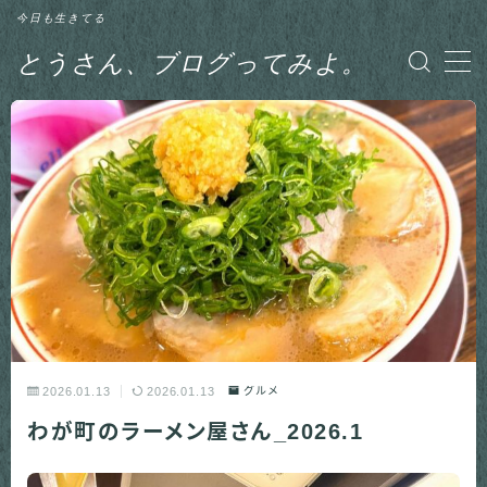
今日も生きてる
とうさん、ブログってみよ。
MENU
グルメ
日記
釣り
2026.01.13
2026.01.13
グルメ
わが町のラーメン屋さん_2026.1