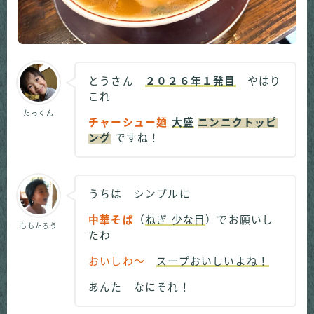
とうさん
２０２６年１発目
やはり
これ
たっくん
チャーシュー麺
大盛
ニンニクトッピ
ング
ですね！
うちは シンプルに
中華そば
（
ねぎ 少な目
）でお願いし
ももたろう
たわ
おいしわ～
スープおいしいよね！
あんた なにそれ！