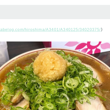
//tabelog.com/hiroshima/A3401/A340125/34020375/
）