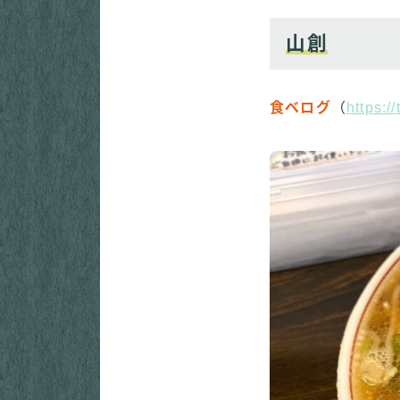
山創
食べログ
（
https: