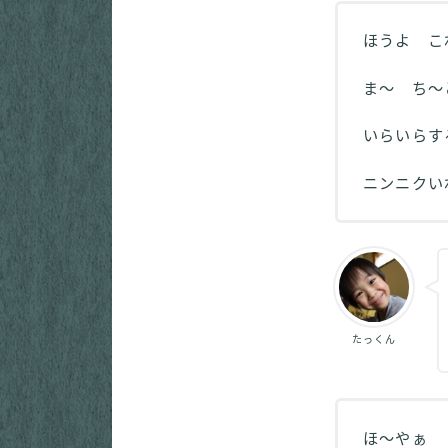
ほうよ 
ま～ ち～
いらいら
ニンニク
たっくん
ほ～やぁ 