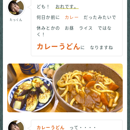
ども！
おれです。
何日か前に
カレー
だったみたいで
たっくん
休みとかの お昼 ライス ではな
く！
カレーうどん
に なりますね
カレーうどん
って・・・・