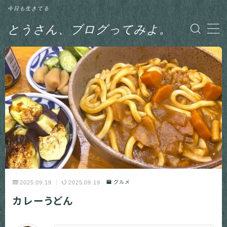
今日も生きてる
とうさん、ブログってみよ。
MENU
グルメ
日記
釣り
2025.09.19
2025.09.19
グルメ
カレーうどん