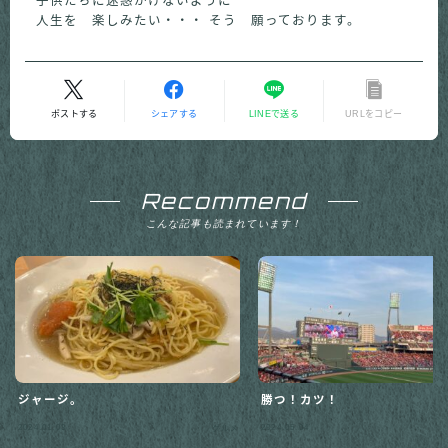
子供たちに迷惑かけないように
人生を 楽しみたい・・・ そう 願っております。
ポストする
シェアする
LINEで送る
URLをコピー
Recommend
こんな記事も読まれています！
ジャージ。
勝つ！カツ！
Follow Me
2024.01.03
2024.05.04
グルメ