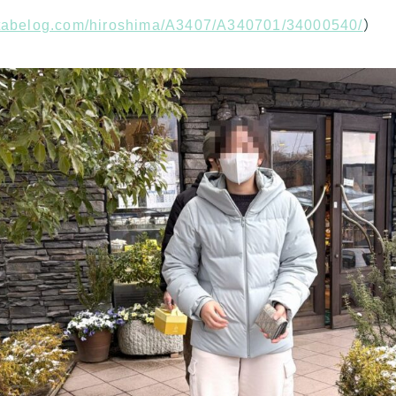
//tabelog.com/hiroshima/A3407/A340701/34000540/
）