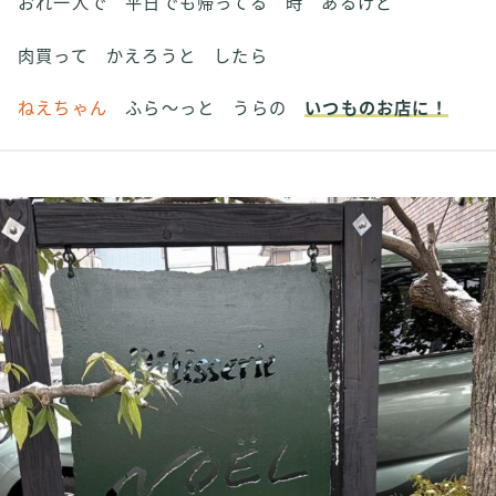
おれ一人で 平日でも帰ってる 時 あるけど
肉買って かえろうと したら
ねえちゃん
ふら～っと うらの
いつものお店に！