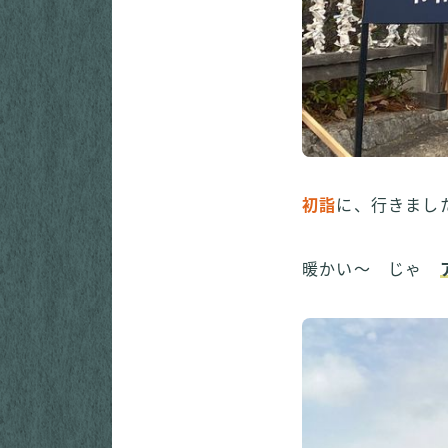
初詣
に、行きまし
暖かい～ じゃ