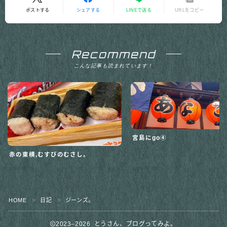
ポストする
シェアする
LINEで送る
URLをコピー
Recommend
こんな記事も読まれています！
宮島にgo④
赤の東横,むすびのむさし。
Follow Me
2023.07.02
2025.07.05
グルメ
HOME
日記
ジーンズ。
＞
＞
2023–2026 とうさん、ブログってみよ。