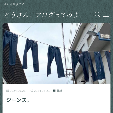
今日も生きてる
とうさん、ブログってみよ。
MENU
グルメ
日記
釣り
2024.06.21
2024.06.21
日記
ジーンズ。