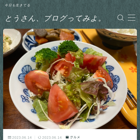
今日も生きてる
とうさん、ブログってみよ。
MENU
グルメ
日記
釣り
2023.06.14
2023.06.14
グルメ