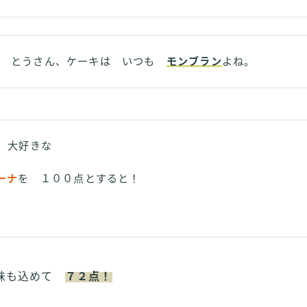
とうさん、ケーキは いつも
モンブラン
よね。
が 大好きな
ーナ
を １００点とすると！
意味も込めて
７２点！