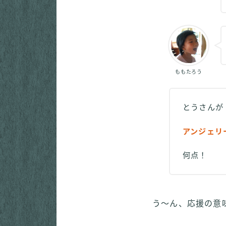
ももたろう
とうさん
アンジェリ
何点！
う～ん、応援の