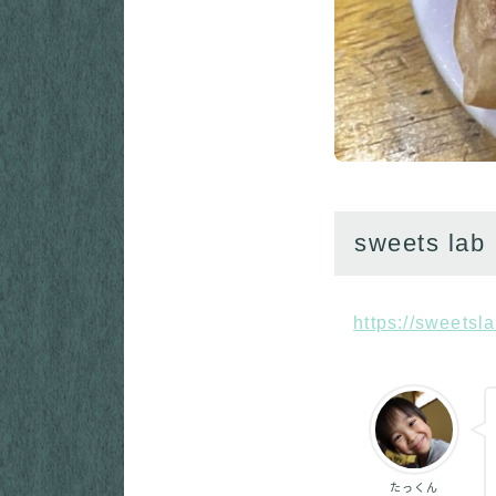
sweets l
https://sweets
たっくん