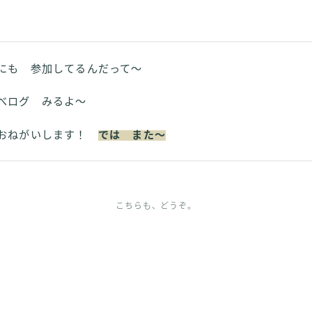
も 参加してるんだって～
べログ みるよ～
おねがいします！
では また～
こちらも、どうぞ。