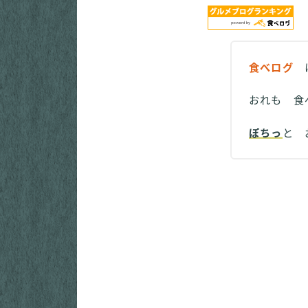
食べログ
に
おれも 食
ぽちっ
と 