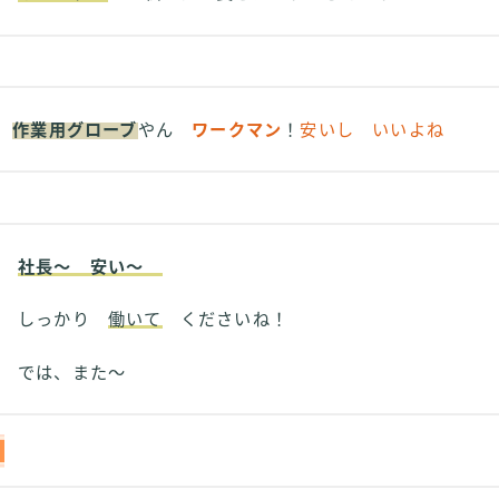
と
作業用グローブ
やん
ワークマン
！
安いし いいよね
社長～ 安い～
しっかり
働いて
くださいね！
では、また～