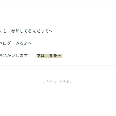
も 参加してるんだって～
べログ みるよ～
おねがいします！
では また～
こちらも、どうぞ。