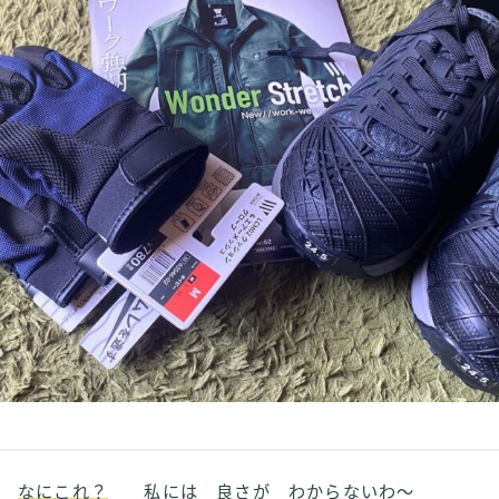
なにこれ？
私には 良さが わからないわ～