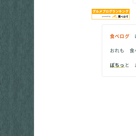
食べログ
に
おれも 食
ぽちっ
と 