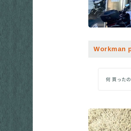
Workman p
何 買った