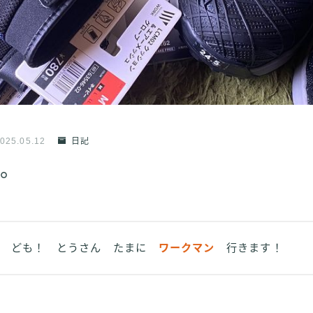
025.05.12
日記
。
ども！ とうさん たまに
ワークマン
行きます！