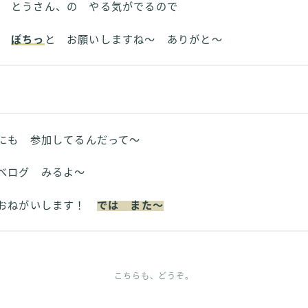
とうさん、の やる気がでるので
ぽちっ
と お願いしますね～ ありがと～
も 参加してるんだって～
べログ みるよ～
おねがいします！
では また～
こちらも、どうぞ。