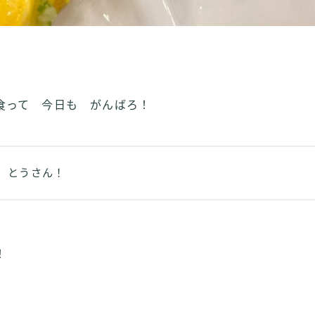
ず
食って 今日も がんばろ！
 とうさん！
！