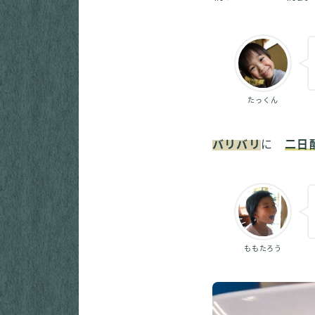
たっくん
バリバリ
に
二日
ももたろう