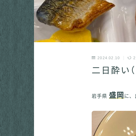
2024.02.10
2
二日酔い（
盛岡
岩手県
に、