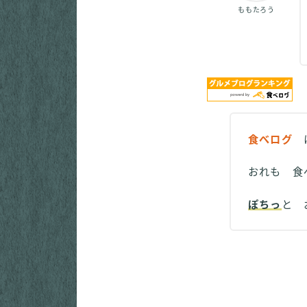
ももたろう
食べログ
に
おれも 食
ぽちっ
と 