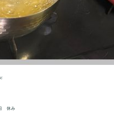
記
日 休み