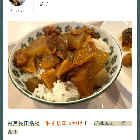
よ？
たっくん
神戸長田名物
牛すじぼっかけ
！
ごはんに どー
ん！