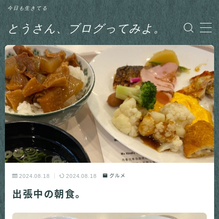
今日も生きてる
とうさん、ブログってみよ。
MENU
グルメ
日記
釣り
2024.08.18
2024.08.18
グルメ
出張中の朝食。