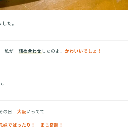
ました。
私が
詰め合わせ
したのよ、
かわいいでしょ！
い。
 その日
大阪
いってて
兄妹でばったり！ まじ奇跡！