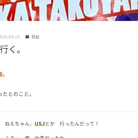
025.04.13
日記
行く。
娘。
ったとのこと。
ねえちゃん、
USJ
とか 行ったんだって！