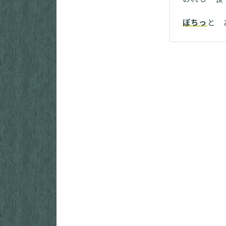
ぽちっ
と 