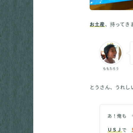
お土産
、持ってき
ももたろう
とうさん、うれし
あ！俺も
ＵＳＪ
で