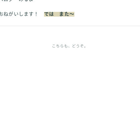
おねがいします！
では また～
こちらも、どうぞ。