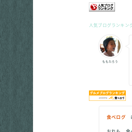
人気ブログランキン
ももたろう
食べログ
に
おれも 食