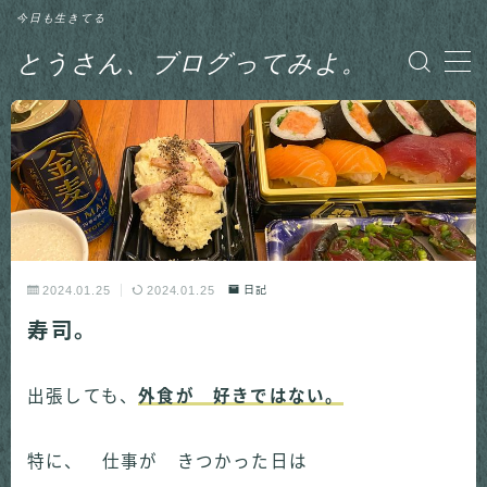
今日も生きてる
とうさん、ブログってみよ。
MENU
グルメ
日記
釣り
2024.01.25
2024.01.25
日記
寿司。
出張しても、
外食が 好きではない。
特に、 仕事が きつかった日は