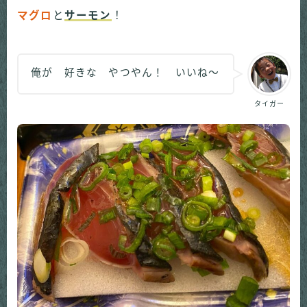
マグロ
と
サーモン
！
俺が 好きな やつやん！ いいね～
タイガー