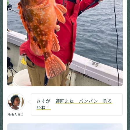
さすが
師匠よね バンバン 釣る
わね！
ももたろう