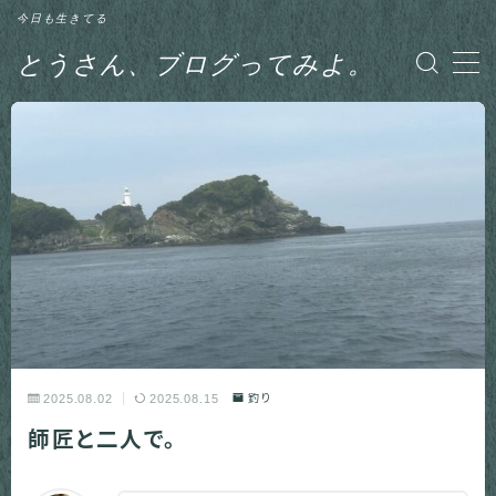
今日も生きてる
とうさん、ブログってみよ。
MENU
グルメ
日記
釣り
2025.08.02
2025.08.15
釣り
師匠と二人で。