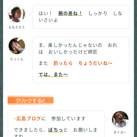
はい！
腕の差ね！
しっかり しな
いさいよ
ももたろう
ま、楽しかったんじゃないの おれ
は おいしかったけど師匠
たっくん
また
釣ったら ちょうだいね～
では、また～
↑広島ブログ
に 参加しています
できましたら、
ぽちっ
と お願いしま
タイガー
すね