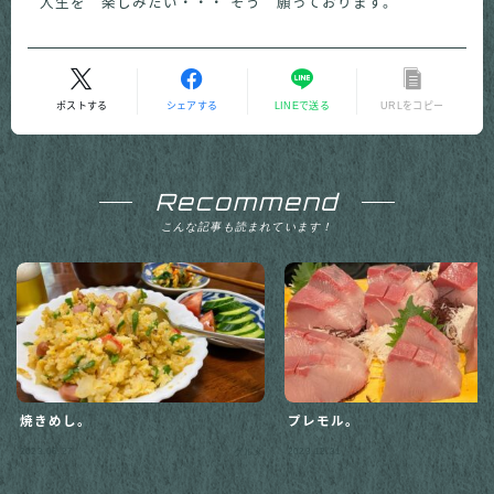
人生を 楽しみたい・・・ そう 願っております。
ポストする
シェアする
LINEで送る
URLをコピー
Recommend
こんな記事も読まれています！
焼きめし。
プレモル。
Follow Me
2023.06.27
2023.12.31
グルメ