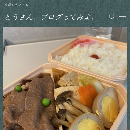
今日も生きてる
とうさん、ブログってみよ。
MENU
グルメ
日記
釣り