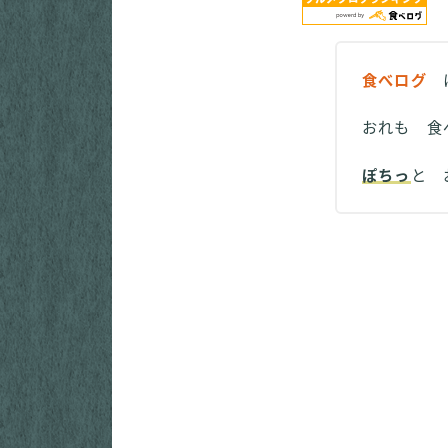
食べログ
に
おれも 食
ぽちっ
と 