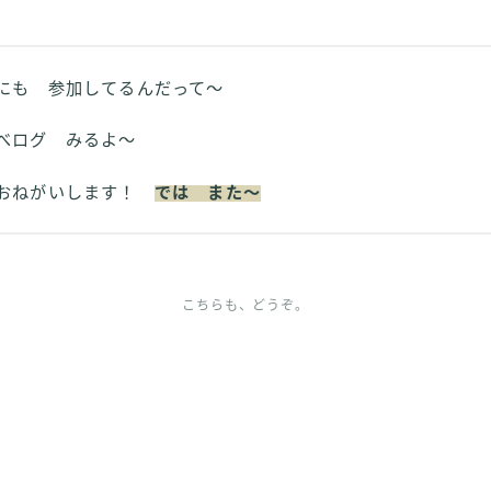
も 参加してるんだって～
べログ みるよ～
おねがいします！
では また～
こちらも、どうぞ。