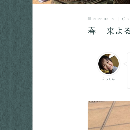
2026.03.19
2
春 来よ
たっくん