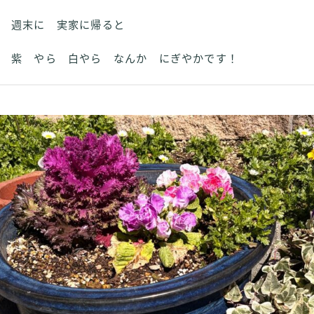
週末に 実家に帰ると
紫 やら 白やら なんか にぎやかです！