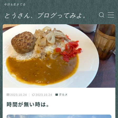
今日も生きてる
とうさん、ブログってみよ。
MENU
グルメ
日記
釣り
2023.10.24
2023.10.24
グルメ
時間が無い時は。