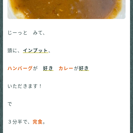
じーっと みて、
頭に、
インプット
、
ハンバーグ
が
好き
カレー
が
好き
いただきます！
で
３分半で、
完食
。