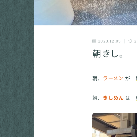
2023.12.05
2
朝きし。
朝、
ラーメン
が
朝、
きしめん
は