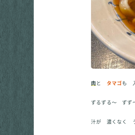
肉
と
タマゴ
も 
ずるずる～ ずず
汁が 濃くなく