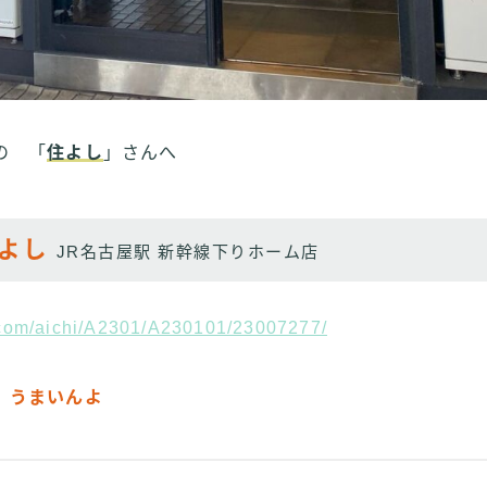
の 「
住よし
」さんへ
よし
JR名古屋駅 新幹線下りホーム店
g.com/aichi/A2301/A230101/23007277/
うまいんよ