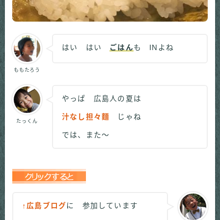
はい はい
ごはん
も INよね
ももたろう
やっぱ 広島人の夏は
汁なし担々麵
じゃね
たっくん
では、また～
↑広島ブログ
に 参加しています