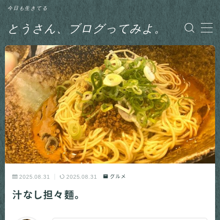
今日も生きてる
とうさん、ブログってみよ。
MENU
グルメ
日記
釣り
2025.08.31
2025.08.31
グルメ
汁なし担々麵。