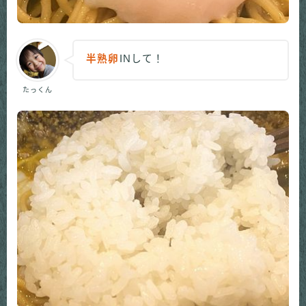
半熟卵
INして！
たっくん