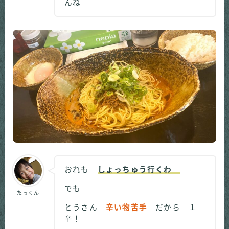
んね
おれも
しょっちゅう行くわ
でも
たっくん
とうさん
辛い物苦手
だから １
辛！