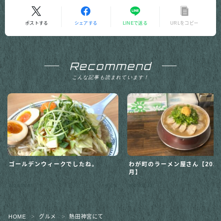
ポストする
シェアする
LINEで送る
URLをコピー
Recommend
こんな記事も読まれています！
ゴールデンウィークでしたね。
わが町のラーメン屋さん【2025
月】
Follow Me
2024.05.07
2025.02.13
グルメ
HOME
グルメ
熱田神宮にて
＞
＞