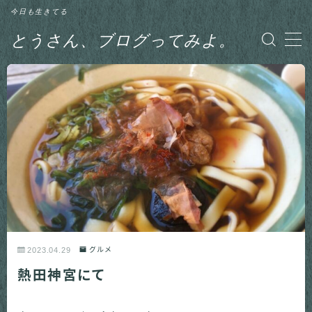
今日も生きてる
とうさん、ブログってみよ。
MENU
グルメ
日記
釣り
2023.04.29
グルメ
熱田神宮にて