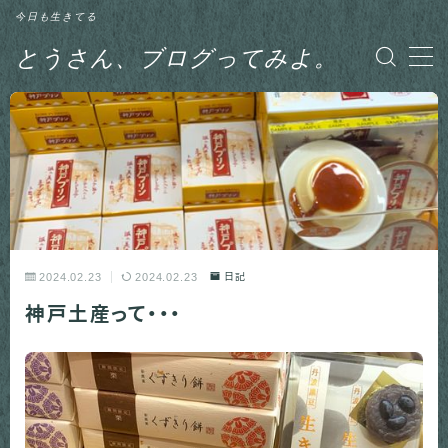
今日も生きてる
とうさん、ブログってみよ。
MENU
グルメ
日記
釣り
2024.02.23
2024.02.23
日記
神戸土産って・・・