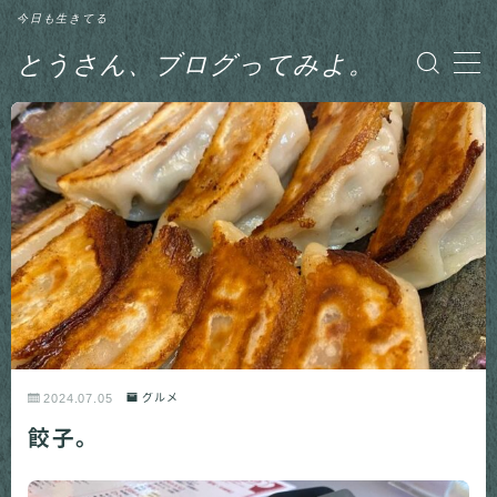
今日も生きてる
とうさん、ブログってみよ。
MENU
グルメ
日記
釣り
2024.07.05
グルメ
餃子。