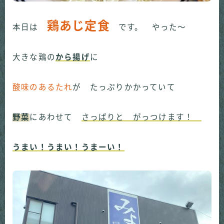
鶏あじ定食
本日は
です。 やった～
大きな鶏の
から揚げ
に
酸味のあるたれ
が たっぷりかかっていて
野菜
にあわせて
さっぱりと がっつけます！
うまい！うまい！うまーい！