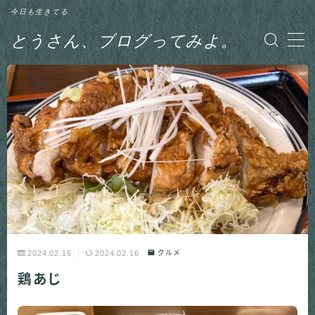
今日も生きてる
とうさん、ブログってみよ。
MENU
グルメ
日記
釣り
2024.02.16
2024.02.16
グルメ
鶏あじ