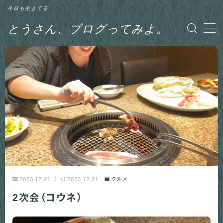
今日も生きてる
とうさん、ブログってみよ。
MENU
グルメ
日記
釣り
2023.12.21
2023.12.21
グルメ
2次会（コウネ）