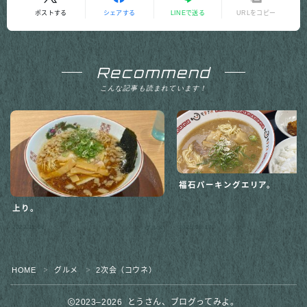
ポストする
シェアする
LINEで送る
URLをコピー
Recommend
こんな記事も読まれています！
福石パーキングエリア。
上り。
Follow Me
2023.11.06
2025.06.17
グルメ
HOME
グルメ
2次会（コウネ）
＞
＞
2023–2026 とうさん、ブログってみよ。