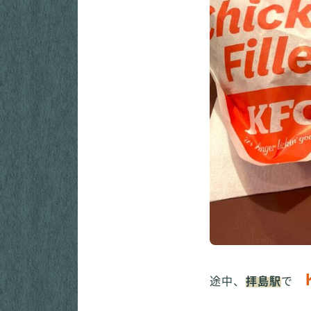
途中、
拝島駅
で