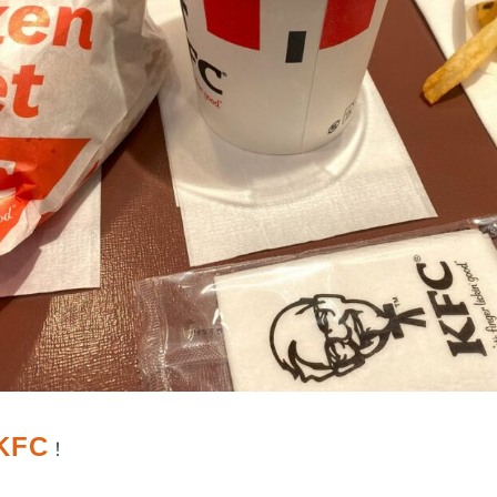
KFC
！