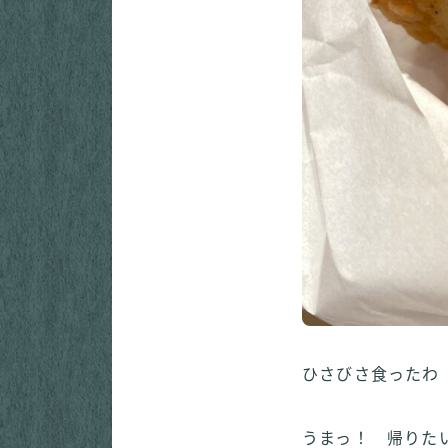
ひさびさ食った
うまっ！ 帰り