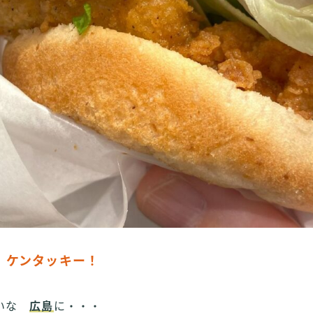
ケンタッキー！
わ
たいな
広島
に・・・