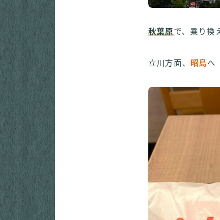
秋葉原
で、乗り換
立川方面、
昭島
へ