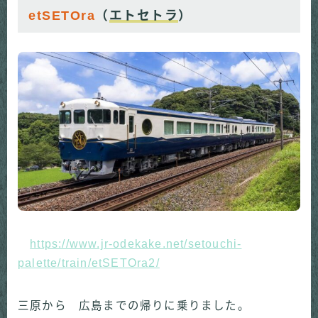
etSETOra
（
エトセトラ
）
https://www.jr-odekake.net/setouchi-
palette/train/etSETOra2/
三原から 広島までの帰りに乗りました。