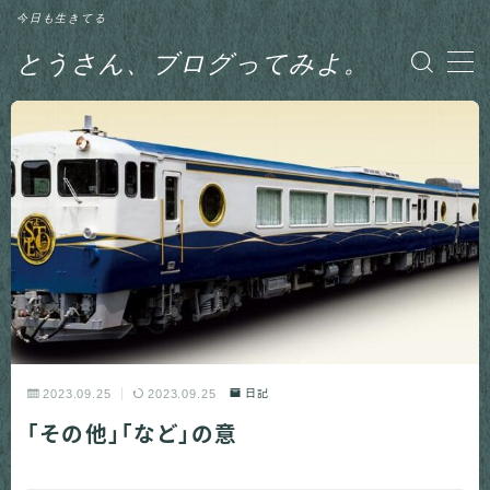
今日も生きてる
とうさん、ブログってみよ。
MENU
グルメ
日記
釣り
2023.09.25
2023.09.25
日記
「その他」「など」の意