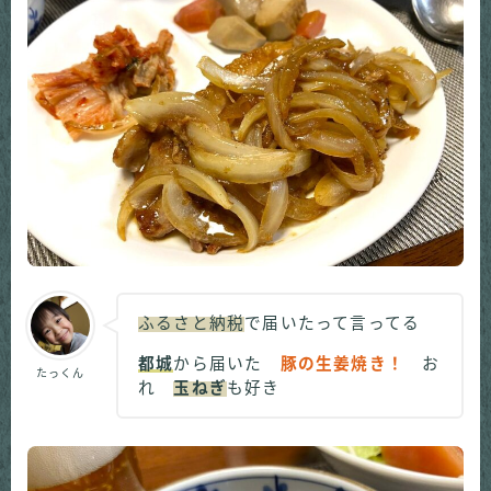
ふるさと納税
で届いたって言ってる
都城
から届いた
豚の生姜焼き！
お
たっくん
れ
玉ねぎ
も好き