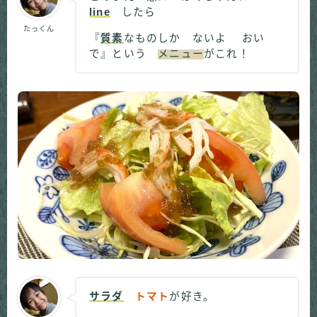
line
したら
たっくん
『
質素
なものしか ないよ おい
で』という
メニュー
がこれ！
サラダ
トマト
が好き。