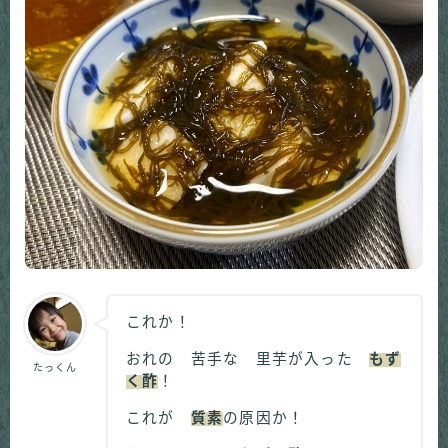
これか！
おれの 苦手な 里芋が入った
もず
たっくん
く酢
！
これが
質素
の原因か！