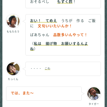
おそるべし
もずく酢
！
おい！ てめえ
うちが 作る ご飯
に
文句いいたいんか！
ももたろう
ばあちゃん
品数多いんやって！
（
私は 揚げ物 お願いするんよ
ね
）
・・・・
こわ
たっくん
では、また～
タイガー