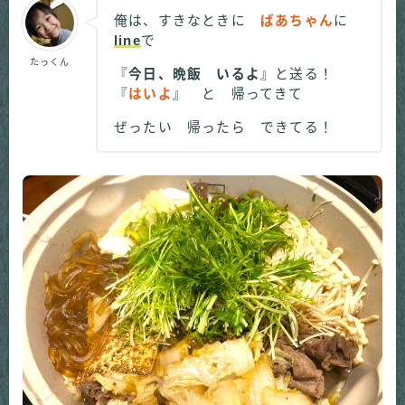
俺は、すきなときに
ばあちゃん
に
line
で
たっくん
『
今日、晩飯 いるよ
』と送る！
『
はいよ
』 と 帰ってきて
ぜったい 帰ったら できてる！