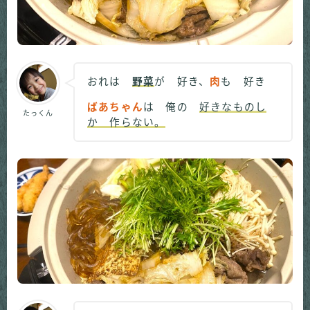
おれは
野菜
が 好き、
肉
も 好き
ばあちゃん
は 俺の
好きなものし
たっくん
か 作らない。