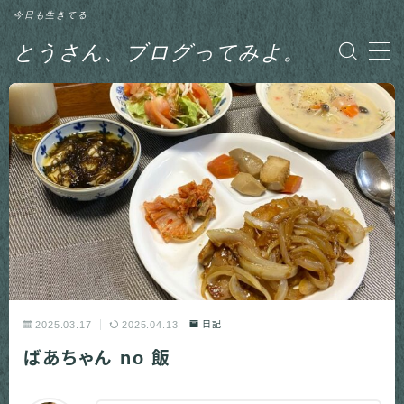
今日も生きてる
とうさん、ブログってみよ。
MENU
グルメ
日記
釣り
2025.03.17
2025.04.13
日記
ばあちゃん no 飯