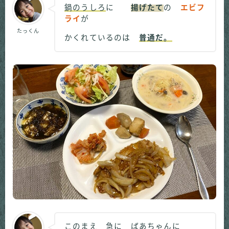
鍋のうしろ
に
揚げたて
の
エビフ
ライ
が
たっくん
かくれているのは
普通だ。
このまえ 急に ばあちゃんに